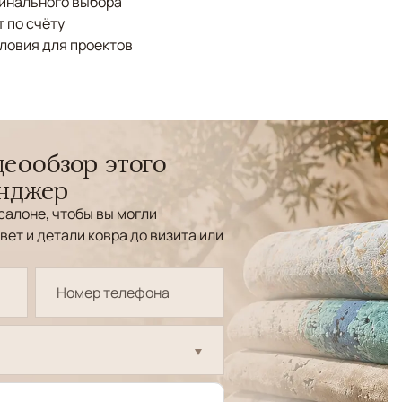
финального выбора
 по счёту
ловия для проектов
еообзор этого
енджер
салоне, чтобы вы могли
вет и детали ковра до визита или