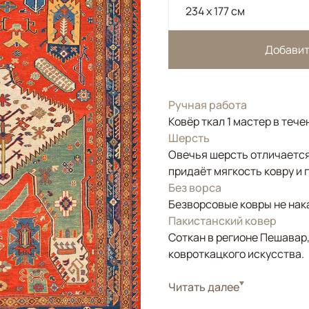
234 x 177 см
Добавит
Ручная работа
Ковёр ткал 1 мастер в тече
Шерсть
Овечья шерсть отличается
придаёт мягкость ковру и 
Без ворса
Безворсовые ковры не нака
Пакистанский ковер
Соткан в регионе Пешавар
ковроткацкого искусства.
Стиль
Читать далее
Килимы и сумахи
Цвета
Красный/Бордовый,