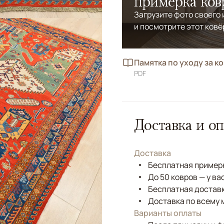
примерка ков
Загрузите фото своего
и посмотрите этот ковё
Памятка по уходу за к
PDF
Доставка и оп
Доставка
Бесплатная примерк
До 50 ковров — у ва
Бесплатная доставк
Доставка по всему 
Варианты оплаты