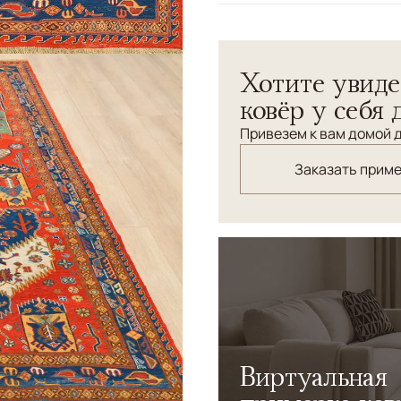
Узоры
Геометрический
Безворсовый ковер - сума
Хотите увиде
символизирующим оберег 
способом в Пакистане по з
ковёр у себя 
Привезем к вам домой д
Заказать прим
Виртуальная