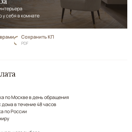
ра
 интерьера
р у себя в комнате
оврами
Сохранить КП
PDF
лата
а по Москве в день обращения
с дома в течение 48 часов
а по России
миру