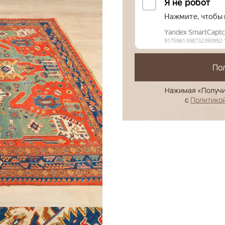
По
Нажимая «Получи
с
Политико