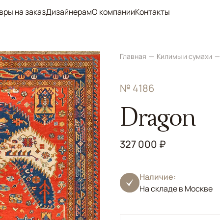
вры на заказ
Дизайнерам
О компании
Контакты
Главная
Килимы и сумахи
№ 4186
Dragon
327 000 ₽
Наличие:
На складе в Москве