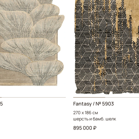
85
Fantasy
/ № 5903
270 x 186 см
шерсть и бамб. шелк
895 000 ₽