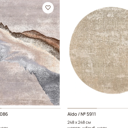
6086
Aldo
/ № 5911
248 x 248 см
шелк
шерсть и бамб. шелк