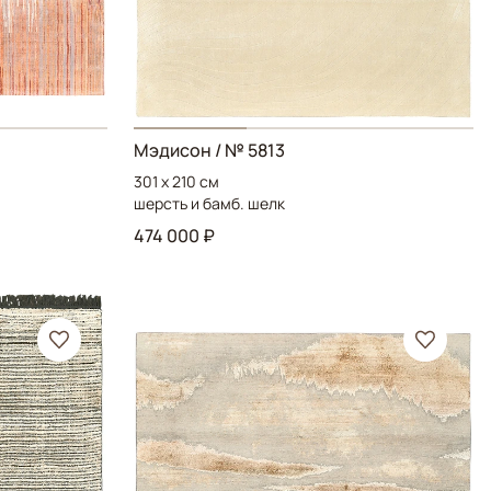
Mэдисон
/ № 5813
301 x 210 см
шерсть и бамб. шелк
474 000 ₽