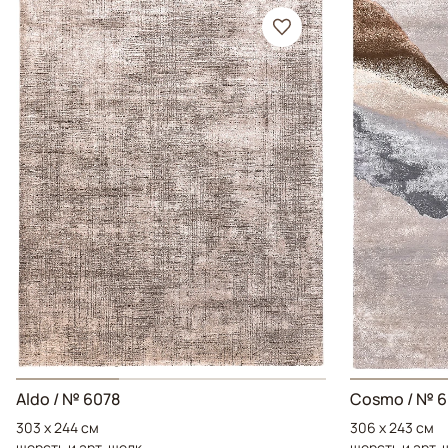
Aldo
/ № 6078
Cosmo
/ № 
303 x 244 см
306 x 243 см
шерсть и арт-шелк
шерсть и арт-