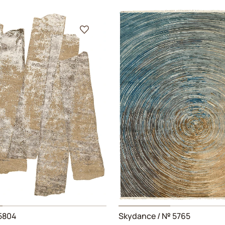
5804
Skydance
/ № 5765