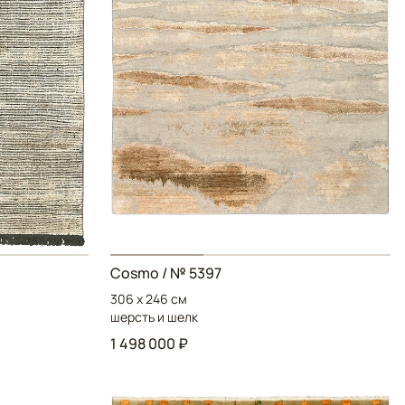
Cosmo
/ № 5397
306 x 246 см
шерсть и шелк
1 498 000 ₽