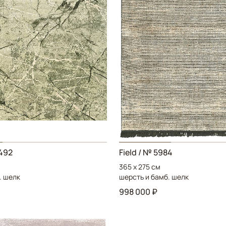
492
Field
/ № 5984
365 x 275 см
. шелк
шерсть и бамб. шелк
998 000 ₽