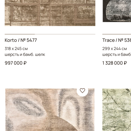
Korto
/ № 5477
Trace
/ № 53
318 x 245 см
299 x 244 см
шерсть и бамб. шелк
шерсть и бамб
997 000 ₽
1 328 000 ₽