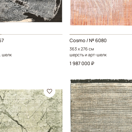
67
Cosmo
/ № 6080
363 x 276 см
. шелк
шерсть и арт-шелк
1 987 000 ₽