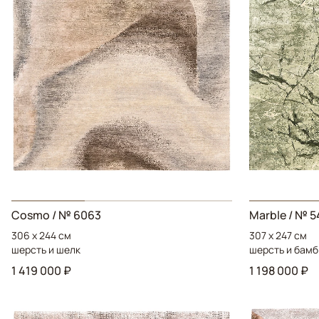
Cosmo
/ № 6063
Marble
/ № 5
306 x 244 см
307 x 247 см
шерсть и шелк
шерсть и бамб
1 419 000 ₽
1 198 000 ₽