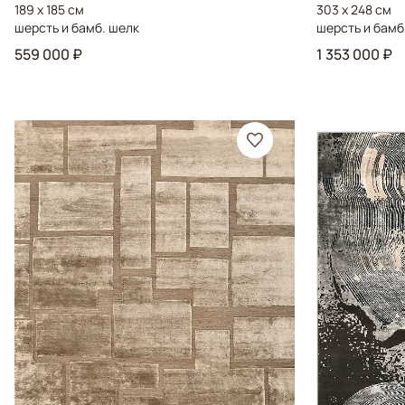
189 x 185 см
303 x 248 см
шерсть и бамб. шелк
шерсть и бамб
559 000 ₽
1 353 000 ₽