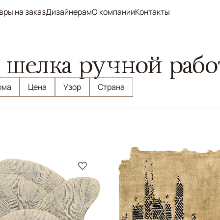
вры на заказ
Дизайнерам
О компании
Контакты
 шелка ручной раб
рма
Цена
Узор
Страна