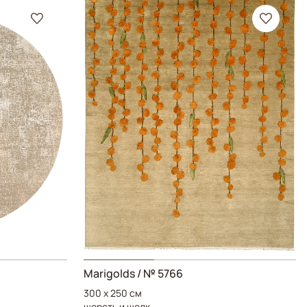
Marigolds
/ № 5766
300 x 250 см
шерсть и шелк