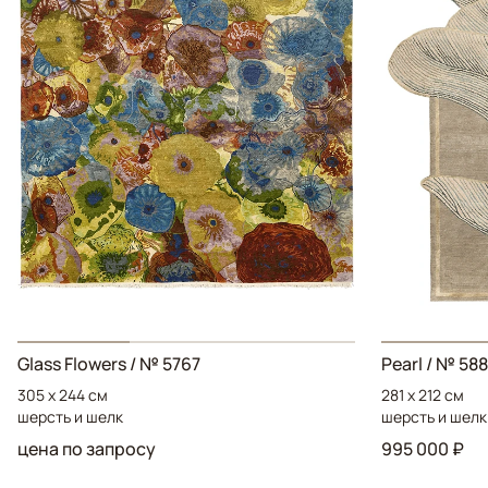
Glass Flowers
/ № 5767
Pearl
/ № 58
305 x 244 см
281 x 212 см
шерсть и шелк
шерсть и шелк
цена по запросу
995 000 ₽