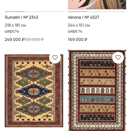
Sumakh
/ № 2343
Verona
/ № 4527
218 x 181 см
244 x 151 см
шерсть
шерсть
249 000 ₽
355 000 ₽
169 000 ₽