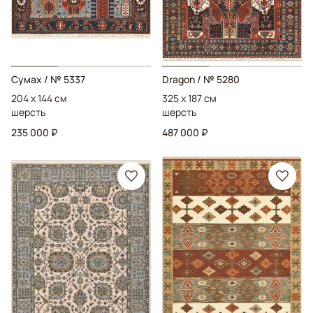
Сумах
/ № 5337
Dragon
/ № 5280
204 x 144 см
325 x 187 см
шерсть
шерсть
235 000 ₽
487 000 ₽