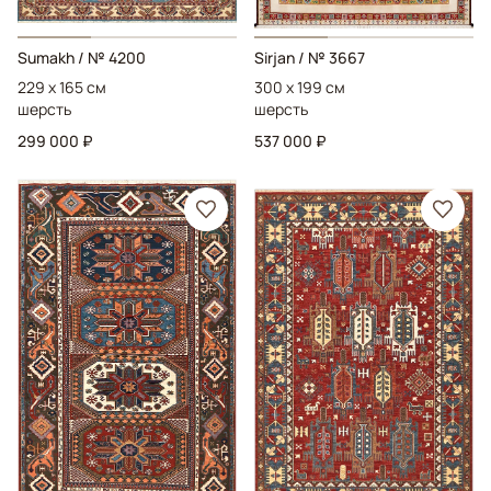
Sumakh
/ № 4200
Sirjan
/ № 3667
229 x 165 см
300 x 199 см
шерсть
шерсть
299 000 ₽
537 000 ₽