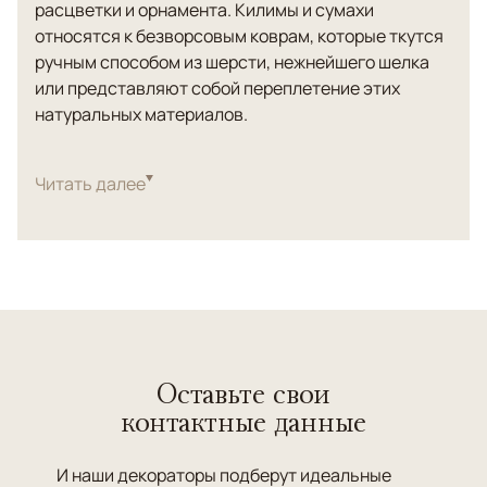
расцветки и орнамента. Килимы и сумахи
относятся к безворсовым коврам, которые ткутся
ручным способом из шерсти, нежнейшего шелка
или представляют собой переплетение этих
натуральных материалов.
Гладкие полотна с практически идентичным с
обеих сторон рисунком. Они изготавливаются
Читать далее
путем переплетения цветных шерстяных или
шелковых нитей утка с нитями неокрашенной
основы. В узорах преобладают строгие
геометрические фигуры, однако часто
встречаются изделия с цветочным орнаментом.
На фото: Килим - ковер ручной работы.
№ 3668 Sirjan
Оставьте свои
Kовры без ворса
, которые в отличии от килимов,
контактные данные
ткутся только с одной стороны. С изнаночной
стороны сумаха на 10-12 см выступают нити,
которые специально оставляют после вышивания
И наши декораторы подберут идеальные