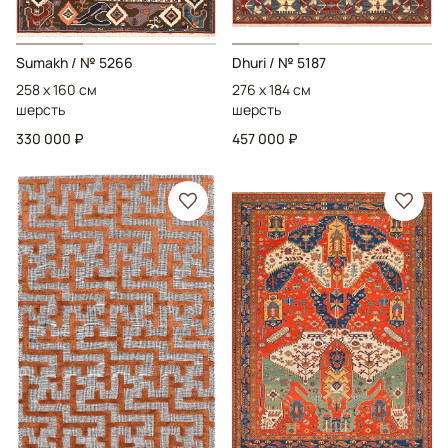
Sumakh
/ № 5266
Dhuri
/ № 5187
258 x 160 см
276 x 184 см
шерсть
шерсть
330 000 ₽
457 000 ₽