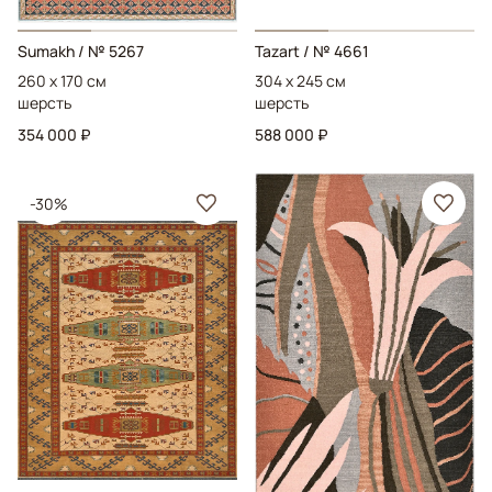
Sumakh
/ № 5267
Tazart
/ № 4661
260 x 170 см
304 x 245 см
шерсть
шерсть
354 000 ₽
588 000 ₽
-30%