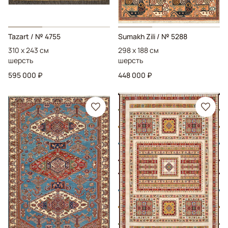
Tazart
/ № 4755
Sumakh Zili
/ № 5288
310 x 243 см
298 x 188 см
шерсть
шерсть
595 000 ₽
448 000 ₽