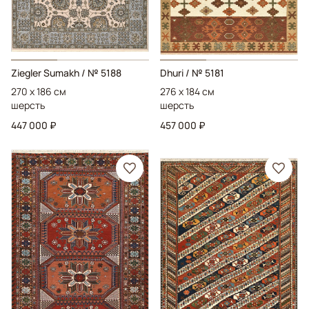
Ziegler Sumakh
/ № 5188
Dhuri
/ № 5181
270 x 186 см
276 x 184 см
шерсть
шерсть
447 000 ₽
457 000 ₽