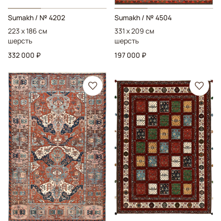
Sumakh
/ № 4202
Sumakh
/ № 4504
223 x 186 см
331 x 209 см
шерсть
шерсть
332 000 ₽
197 000 ₽