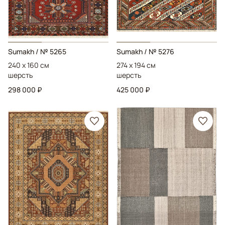
Sumakh
/ № 5265
Sumakh
/ № 5276
240 x 160 см
274 x 194 см
шерсть
шерсть
298 000 ₽
425 000 ₽