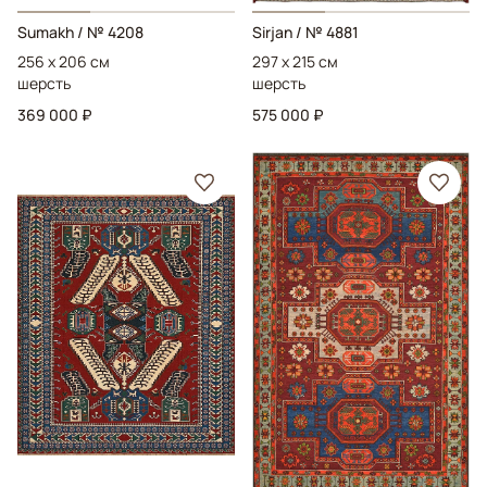
Sumakh
/ № 4208
Sirjan
/ № 4881
256 x 206 см
297 x 215 см
шерсть
шерсть
369 000 ₽
575 000 ₽