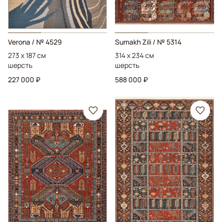
Verona
/ № 4529
Sumakh Zili
/ № 5314
273 x 187 см
314 x 234 см
шерсть
шерсть
227 000 ₽
588 000 ₽