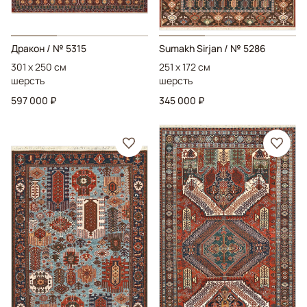
Дракон
/ № 5315
Sumakh Sirjan
/ № 5286
301 x 250 см
251 x 172 см
шерсть
шерсть
597 000 ₽
345 000 ₽