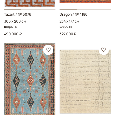
Tazart
/ № 6076
Dragon
/ № 4186
306 x 200 см
234 x 177 см
шерсть
шерсть
490 000 ₽
327 000 ₽