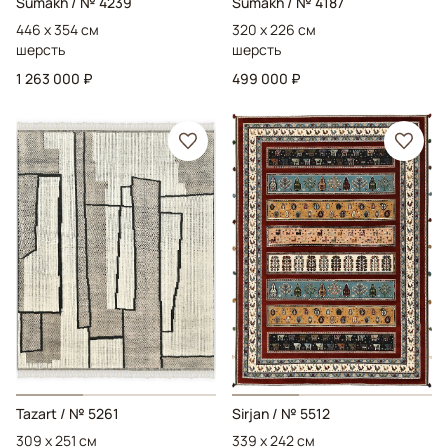
Sumakh
/ № 4239
Sumakh
/ № 4187
446 x 354 см
320 x 226 см
шерсть
шерсть
1 263 000 ₽
499 000 ₽
Tazart
/ № 5261
Sirjan
/ № 5512
309 x 251 см
339 x 242 см