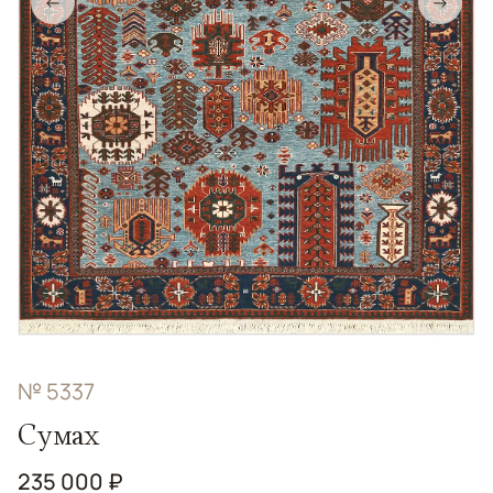
←
→
№ 5337
Сумах
235 000 ₽