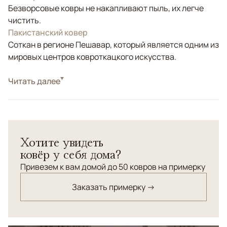
Безворсовые ковры не накапливают пыль, их легче
чистить.
Пакистанский ковер
Соткан в регионе Пешавар, который является одним из
мировых центров ковроткацкого искусства.
Стиль
Читать далее
Килимы и сумахи
Цвета
Красный/Бордовый, Голубой, Синий
Узоры
Геометрический
Хотите увидеть
ковёр у себя дома?
Привезем к вам домой до 50 ковров на примерку
Заказать примерку →