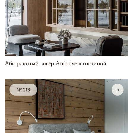
Абстрактный ковёр Amboise в гостиной
№ 218
→