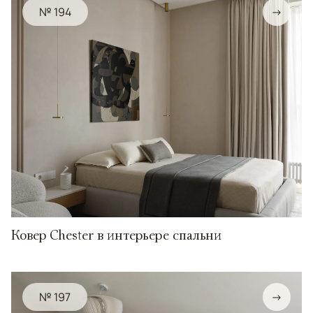
№ 194
→
Ковер Chester в интерьере спальни
№ 197
→