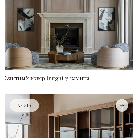
Элитный ковер Insight у камина
№ 216
→