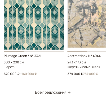
Plumage Green / № 3321
Abstraction / № 4044
300 x 200 см
243 x 173 см
шерсть
шерсть и бамб. шелк
570 000 ₽
1 140 000 ₽
379 000 ₽
757 000 ₽
Все предложения →