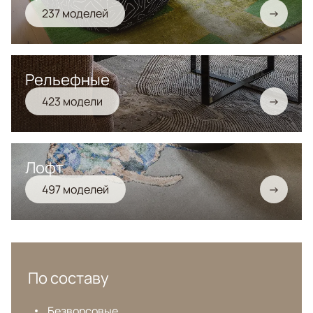
237 моделей
→
Рельефные
423 модели
→
Лофт
497 моделей
→
По составу
Безворсовые