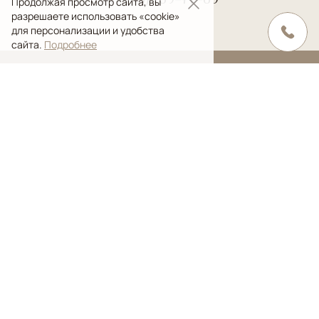
Продолжая просмотр сайта, вы
разрешаете использовать «cookie»
для персонализации и удобства
сайта.
Подробнее
+7 (495) 789-77-89
info@ansygallery.ru
Скачать презентацию PDF
Каталог
Классические
Современные
Дизайнерские
Килимы и сумахи
Шерстяные
Шёлковые
Шерсть и шёлк
Безворсовые
Меню