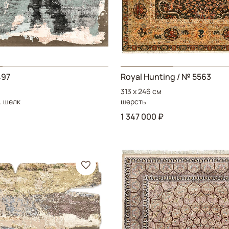
497
Royal Hunting
/ № 5563
313 x 246 см
. шелк
шерсть
1 347 000 ₽