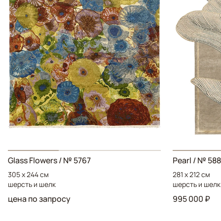
Glass Flowers
/ № 5767
Pearl
/ № 58
305 x 244 см
281 x 212 см
шерсть и шелк
шерсть и шелк
цена по запросу
995 000 ₽