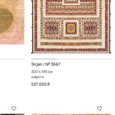
Sirjan
/ № 3667
300 x 199 см
шерсть
537 000 ₽