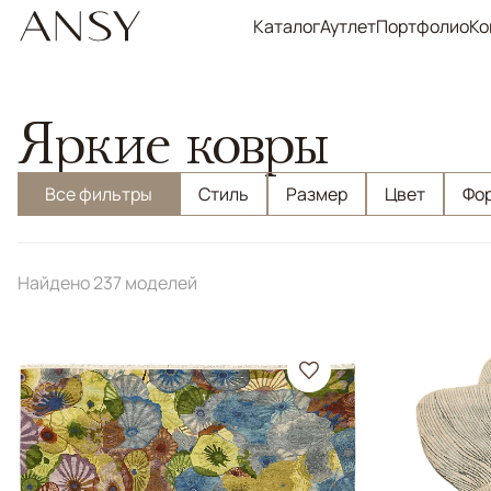
Каталог
Аутлет
Портфолио
Ко
Яркие ковры
Все фильтры
Стиль
Размер
Цвет
Фо
Найдено 237 моделей