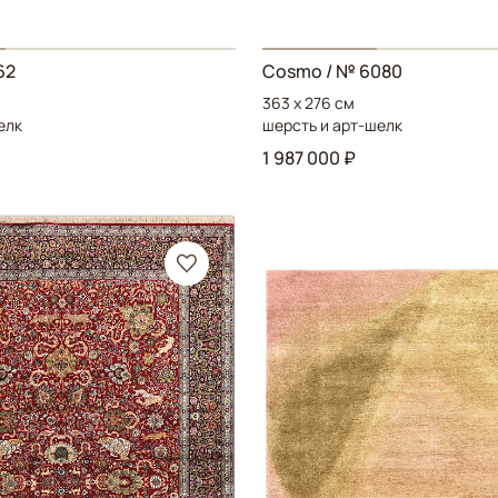
62
Cosmo
/ № 6080
363 x 276 см
елк
шерсть и арт-шелк
1 987 000 ₽