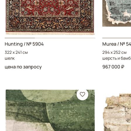
Hunting
/ № 5904
Murea
/ № 5
322 x 241 см
294 x 252 см
шелк
шерсть и бамб
цена по запросу
967 000 ₽