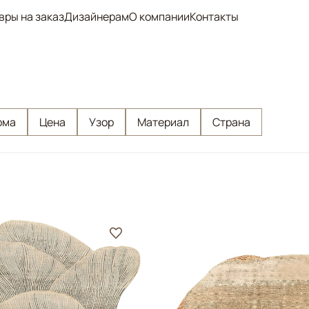
вры на заказ
Дизайнерам
О компании
Контакты
рма
Цена
Узор
Материал
Страна