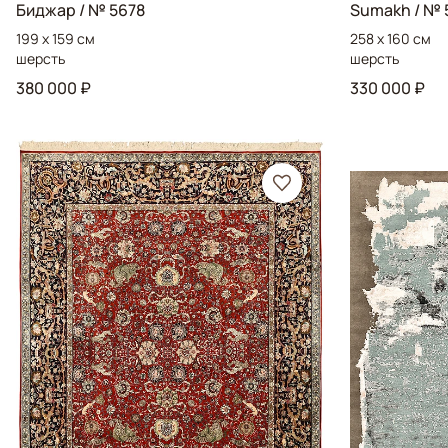
Биджар
/ № 5678
Sumakh
/ № 
199 x 159 см
258 x 160 см
шерсть
шерсть
380 000 ₽
330 000 ₽