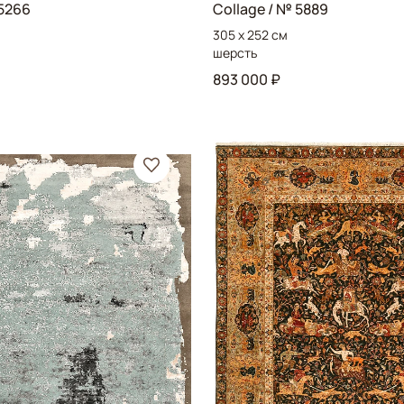
5266
Collage
/ № 5889
305 x 252 см
шерсть
893 000 ₽