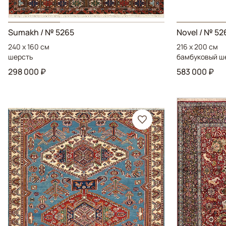
Sumakh
/ № 5265
Novel
/ № 52
240 x 160 см
216 x 200 см
шерсть
бамбуковый ш
298 000 ₽
583 000 ₽