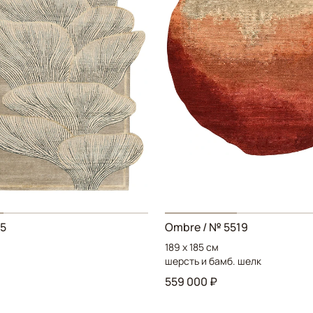
85
Ombre
/ № 5519
189 x 185 см
шерсть и бамб. шелк
559 000 ₽