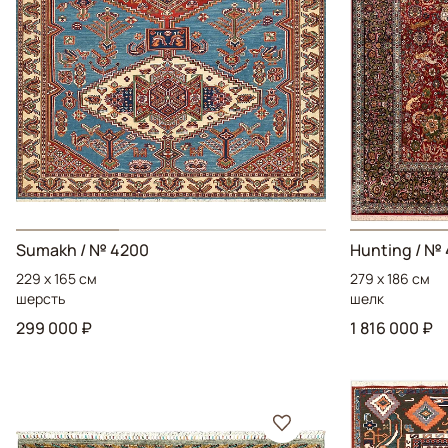
Sumakh
/ № 4200
Hunting
/ № 
229 x 165 см
279 x 186 см
шерсть
шелк
299 000 ₽
1 816 000 ₽