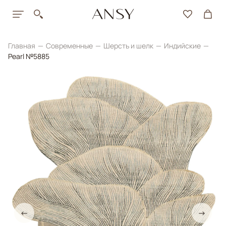
Главная
Современные
Шерсть и шелк
Индийские
Pearl №5885
←
→