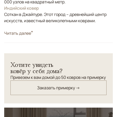
000 узлов на квадратный метр.
Индийский ковер
Соткан в Джайпуре. Этот город – древнейший центр
искусств, известный великолепными коврами.
Стиль
Читать далее
Современные
Цвета
Бежевый, Золотой, Серый, Голубой, Бирюзовый
Узоры
Абстрактный
Ковер Pearl — это выразительный дизайнерский ковер,
Хотите увидеть
в котором мягкая пластика формы сочетается с
ковёр у себя дома?
благородством натуральных материалов.
Выполненный вручную из шерсти и натурального
Привезем к вам домой до 50 ковров на примерку
шелка, он отличается плавным силуэтом и
Заказать примерку →
многослойной композицией, создающей эффект
движения и глубины. Благодаря нестандартной форме
ковер становится акцентным элементом интерьера —
он органично вписывается в современные
пространства, добавляя им мягкости,