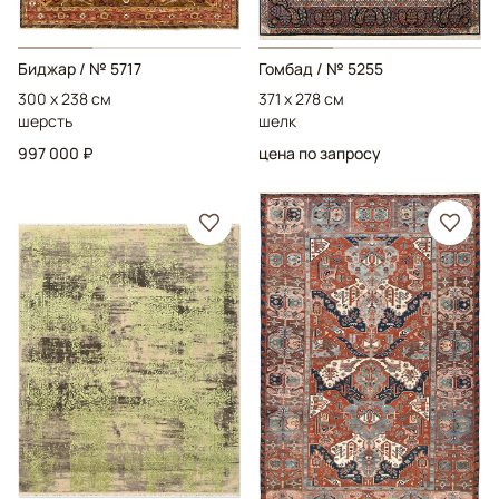
Биджар
/ № 5717
Гомбад
/ № 5255
300 x 238 см
371 x 278 см
шерсть
шелк
997 000 ₽
цена по запросу