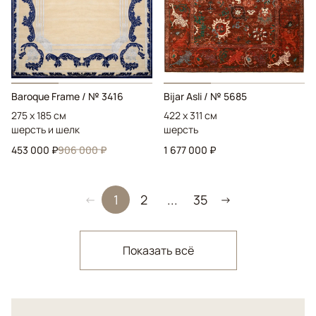
Baroque Frame
/ № 3416
Bijar Asli
/ № 5685
275 x 185 см
422 x 311 см
шерсть и шелк
шерсть
453 000 ₽
906 000 ₽
1 677 000 ₽
1
2
...
35
←
→
Показать всё