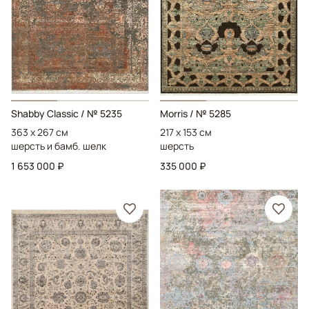
Shabby Classic
/ № 5235
Morris
/ № 5285
363 x 267 см
217 x 153 см
шерсть и бамб. шелк
шерсть
1 653 000 ₽
335 000 ₽