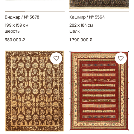
Биджар
/ № 5678
Кашмир
/ № 5564
199 x 159 см
282 x 184 см
шерсть
шелк
380 000 ₽
1 790 000 ₽