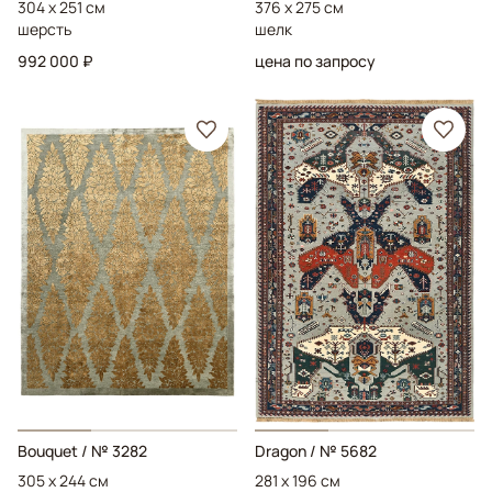
304 x 251 см
376 x 275 см
шерсть
шелк
992 000 ₽
цена по запросу
Bouquet
/ № 3282
Dragon
/ № 5682
305 x 244 см
281 x 196 см