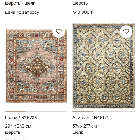
шерсть и шелк
шерсть
цена по запросу
440 000 ₽
Казах
/ № 5723
Авиньон
/ № 5174
294 x 249 см
374 x 277 см
шерсть
шелк