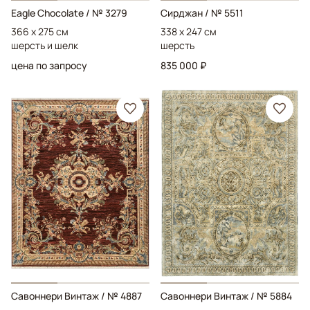
Eagle Chocolate
/ № 3279
Сирджан
/ № 5511
366 x 275 см
338 x 247 см
шерсть и шелк
шерсть
цена по запросу
835 000 ₽
Савоннери Винтаж
/ № 4887
Савоннери Винтаж
/ № 5884