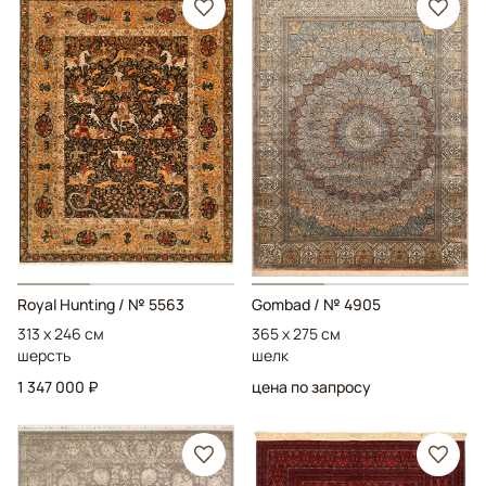
Royal Hunting
/ № 5563
Gombad
/ № 4905
313 x 246 см
365 x 275 см
шерсть
шелк
1 347 000 ₽
цена по запросу