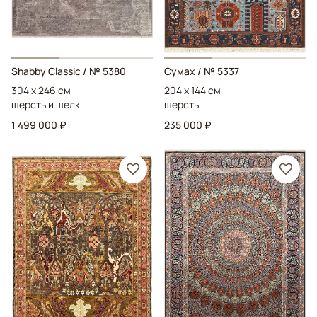
Shabby Classic
/ № 5380
Сумах
/ № 5337
304 x 246 см
204 x 144 см
шерсть и шелк
шерсть
1 499 000 ₽
235 000 ₽