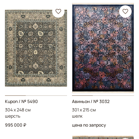
Kupon
/ № 5490
Авиньон
/ № 3032
304 x 248 см
301 x 215 см
шерсть
шелк
995 000 ₽
цена по запросу