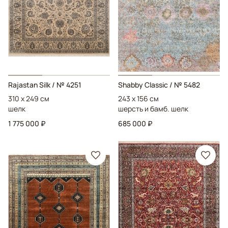
Rajastan Silk
/ № 4251
Shabby Classic
/ № 5482
310 x 249 см
243 x 156 см
шелк
шерсть и бамб. шелк
1 775 000 ₽
685 000 ₽