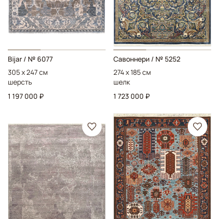
Bijar
/ № 6077
Савоннери
/ № 5252
305 x 247 см
274 x 185 см
шерсть
шелк
1 197 000 ₽
1 723 000 ₽