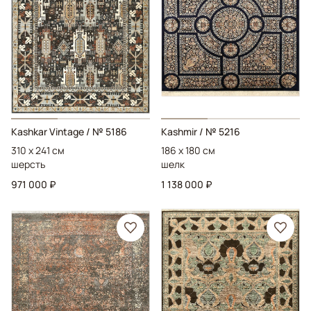
Kashkar Vintage
/ № 5186
Kashmir
/ № 5216
310 x 241 см
186 x 180 см
шерсть
шелк
971 000 ₽
1 138 000 ₽