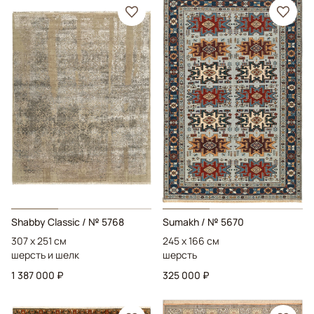
Shabby Classic
/ № 5768
Sumakh
/ № 5670
307 x 251 см
245 x 166 см
шерсть и шелк
шерсть
1 387 000 ₽
325 000 ₽