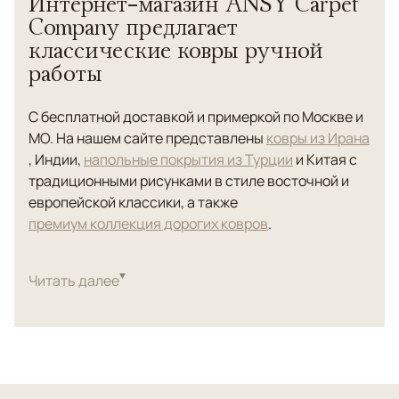
Интернет-магазин ANSY Carpet
Company предлагает
классические ковры ручной
работы
С бесплатной доставкой и примеркой по Москве и
МО. На нашем сайте представлены
ковры из Ирана
, Индии,
напольные покрытия из Турции
и Китая с
традиционными рисунками в стиле восточной и
европейской классики, а также
премиум коллекция дорогих ковров
.
Напольные
ковры ручной работы
изготовлены из
материалов отменного качества: тончайшей
Читать далее
овечьей шерсти, натурального шелка, бамбука.
Они отлично дополнят интерьер гостиной,
спальни или кухни в классическом,
викторианском, этническом, рустикальном и даже
современном стиле.