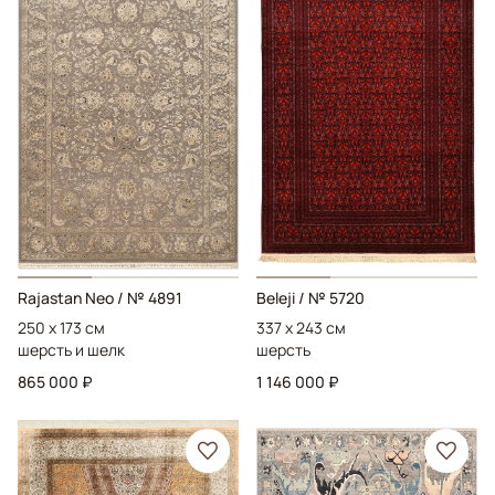
Rajastan Neo
/ № 4891
Beleji
/ № 5720
250 x 173 см
337 x 243 см
шерсть и шелк
шерсть
865 000 ₽
1 146 000 ₽