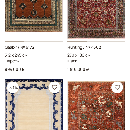
Qaabir
/ № 5172
Hunting
/ № 4602
312 x 245 см
279 x 186 см
шерсть
шелк
994 000 ₽
1 816 000 ₽
-50%