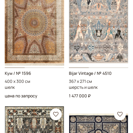
Кум
/ № 1596
Bijar Vintage
/ № 4510
400 x 300 см
367 x 271 см
шелк
шерсть и шелк
цена по запросу
1 477 000 ₽