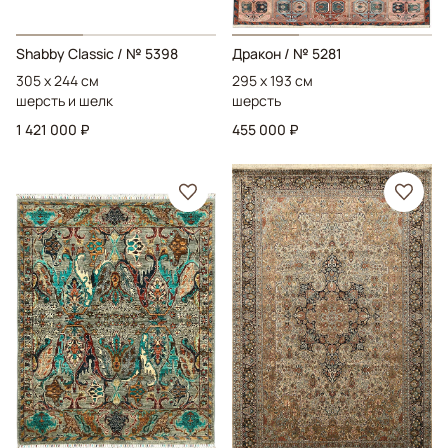
Shabby Classic
/ № 5398
Дракон
/ № 5281
305 x 244 см
295 x 193 см
шерсть и шелк
шерсть
1 421 000 ₽
455 000 ₽