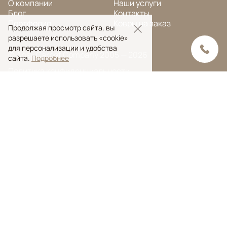
О компании
Наши услуги
Блог
Контакты
Портфолио
Ковры на заказ
Продолжая просмотр сайта, вы
разрешаете использовать «cookie»
для персонализации и удобства
© Ansy Carpet Company 2005 — 2026
сайта.
Подробнее
Политика конфиденциальности
Поиск ковра
Поиск