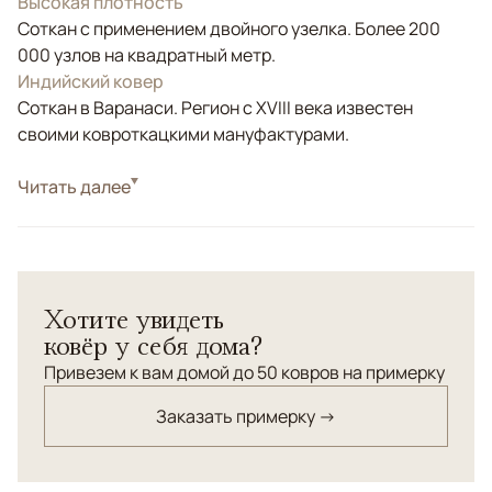
Высокая плотность
Соткан с применением двойного узелка. Более 200
000 узлов на квадратный метр.
Индийский ковер
Соткан в Варанаси. Регион с XVIII века известен
своими ковроткацкими мануфактурами.
Стиль
Читать далее
Классические
Цвета
Белый/Сливочный, Черный/Темносиний
Узоры
Растительный, Без узора
Ковры из коллекции BAROQUE – это безупречный
Хотите увидеть
дизайн, оригинальная авторская интерпретация стиля
ковёр у себя дома?
«современное барокко», в котором нашли отражение
богемный шик, поэтика, романтизм и, одновременно,
Привезем к вам домой до 50 ковров на примерку
эстетика минимализма и традиционных шаблонов.
Заказать примерку →