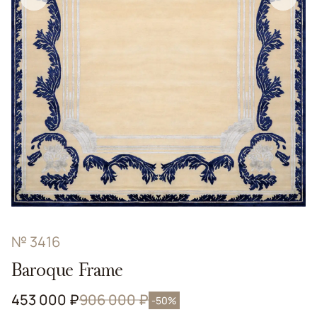
№ 3416
Baroque Frame
453 000 ₽
906 000 ₽
-50%