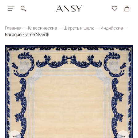
Главная
Классические
Шерсть и шелк
Индийские
Baroque Frame №3416
←
→