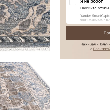
По
Нажимая «Получи
с
Политико