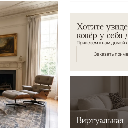
Узоры
Растительный
Bijar — ковер с эффектом 
Хотите увиде
приобретает более соврем
натуральная шерсть созда
ковёр у себя 
добавляет пространству гл
Привезем к вам домой д
Заказать прим
Виртуальная