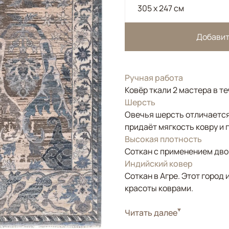
305 x 247 см
Добавит
Ручная работа
Ковёр ткали 2 мастера в т
Шерсть
Овечья шерсть отличается
придаёт мягкость ковру и 
Высокая плотность
Соткан с применением двой
Индийский ковер
Соткан в Агре. Этот горо
красоты коврами.
Стиль
Читать далее
Классические
Цвета
Серый, Коричневый/