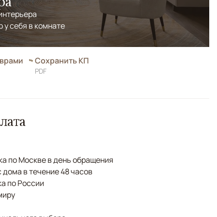
ра
 интерьера
р у себя в комнате
оврами
Сохранить КП
PDF
лата
а по Москве в день обращения
с дома в течение 48 часов
а по России
миру