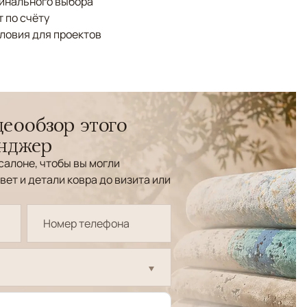
финального выбора
 по счёту
ловия для проектов
еообзор этого
енджер
салоне, чтобы вы могли
вет и детали ковра до визита или