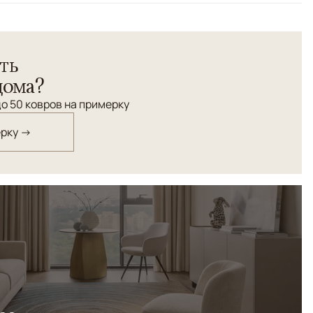
времени и сложной фактурой, где классический орнамент
ть
енное звучание. Глубокие серо-голубые оттенки и
ют спокойный, благородный акцент в интерьере. Ковер
дома?
убину, тепло и ощущение тихой роскоши.
о 50 ковров на примерку
ерку →