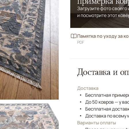
примерка ков
Загрузите фото своего
и посмотрите этот ковё
Памятка по уходу за к
PDF
Доставка и оп
Доставка
Бесплатная примерк
До 50 ковров — у ва
Бесплатная доставк
Доставка по всему 
Варианты оплаты