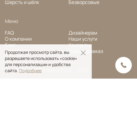
Шерсть и шёлк
Безворсовые
Меню
FAQ
Дизайнерам
О компании
Наши услуги
Блог
Контакты
Портфолио
Ковры на заказ
Продолжая просмотр сайта, вы
разрешаете использовать «cookie»
для персонализации и удобства
© Ansy Carpet Company 2005 — 2026
сайта.
Подробнее
Политика конфиденциальности
Поиск ковра
Поиск