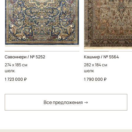
Савоннери / № 5252
Кашмир / № 5564
274 x 185 см
282 x 184 см
шелк
шелк
1 723 000 ₽
1 790 000 ₽
Все предложения →