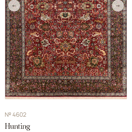
←
→
№ 4602
Hunting