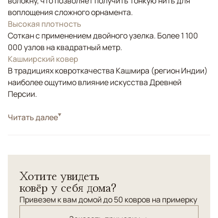
волокну, что позволяет получить тонкую нить для
воплощения сложного орнамента.
Высокая плотность
Соткан с применением двойного узелка. Более 1 100
000 узлов на квадратный метр.
Кашмирский ковер
В традициях ковроткачества Кашмира (регион Индии)
наиболее ощутимо влияние искусства Древней
Персии.
Стиль
Читать далее
Классические
Цвета
Красный/Бордовый
Узоры
Растительный
Элитный шёлковый ковер ручной работы с
Хотите увидеть
классическим древнеперсидским орнаментом "Охота".
ковёр у себя дома?
Высокая насыщенность элементов орнамента.
Привезем к вам домой до 50 ковров на примерку