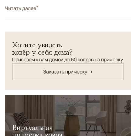
Стиль
Читать далее
Классические
Цвета
Синий, Черный/Темносиний
Узоры
Растительный
Хотите увидеть
ковёр у себя дома?
Привезем к вам домой до 50 ковров на примерку
Заказать примерку →
Виртуальная
примерка ковра