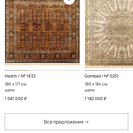
Heshti / № 1632
Gombad / № 5251
186 x 171 см
189 x 184 см
шелк
шелк
1 081 000 ₽
1 182 000 ₽
Все предложения →