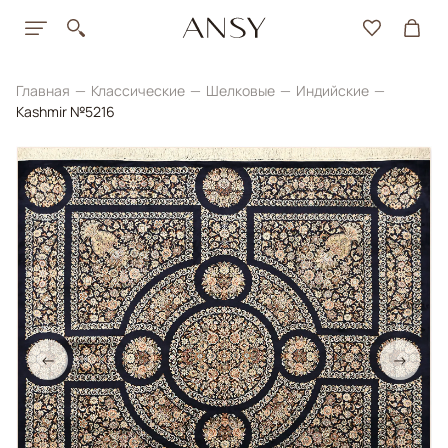
Главная
Классические
Шелковые
Индийские
Kashmir №5216
←
→