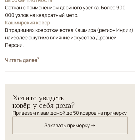
Высокая плотность
Соткан с применением двойного узелка. Более 900
000 узлов на квадратный метр.
Кашмирский ковер
В традициях ковроткачества Кашмира (регион Индии)
наиболее ощутимо влияние искусства Древней
Персии.
Стиль
Читать далее
Классические
Цвета
Красный/Бордовый
Узоры
Растительный
Элитный шёлковый ковер ручной работы с
Хотите увидеть
классическим древнеперсидским орнаментом "Охота"
ковёр у себя дома?
(Hunting). Ковер соткан из натурального шёлка
премиального качества.
Привезем к вам домой до 50 ковров на примерку
Заказать примерку →