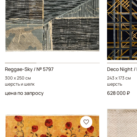
Reggae-Sky
/ № 5797
Deco Night
/
300 x 250 см
243 x 173 см
шерсть и шелк
шерсть
цена по запросу
628 000 ₽