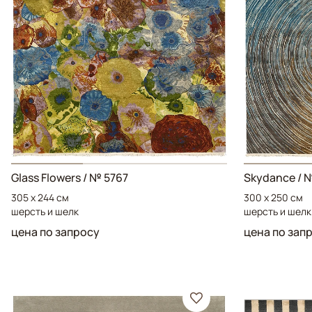
Glass Flowers
/ № 5767
Skydance
/ 
305 x 244 см
300 x 250 см
шерсть и шелк
шерсть и шелк
цена по запросу
цена по зап