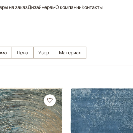
вры на заказ
Дизайнерам
О компании
Контакты
рма
Цена
Узор
Материал