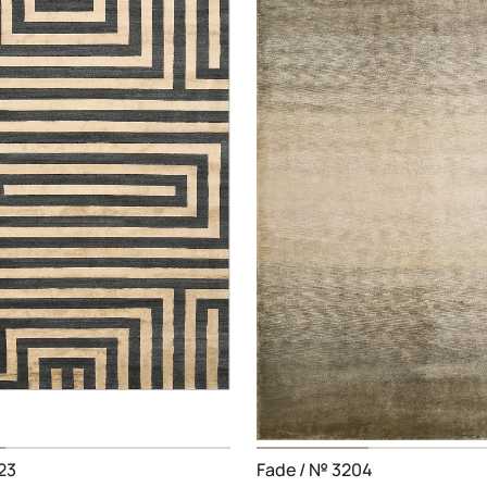
23
Fade
/ № 3204