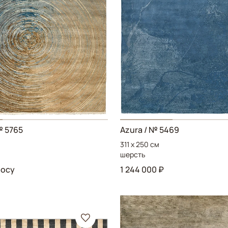
№ 5765
Azura
/ № 5469
311 x 250 см
шерсть
росу
1 244 000 ₽