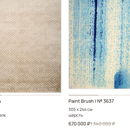
4
Paint Brush
/ № 3637
305 x 244 см
елк
шерсть
670 000 ₽
1 340 000 ₽