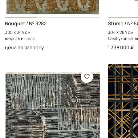
Bouquet
/ № 3282
Stump
/ № 5
305 x 244 см
304 x 284 см
шерсть и шелк
бамбуковый ш
цена по запросу
1 338 000 ₽