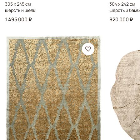
305 x 245 см
304 x 242 см
шерсть и шелк
шерсть и бамб
1 495 000 ₽
920 000 ₽