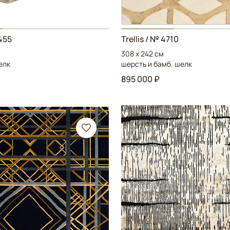
455
Trellis
/ № 4710
308 x 242 см
елк
шерсть и бамб. шелк
895 000 ₽