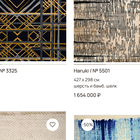
 № 3325
Haruki
/ № 5501
427 x 298 см
шерсть и бамб. шелк
1 654 000 ₽
-50%