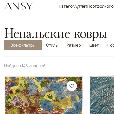
Каталог
Аутлет
Портфолио
Ко
Непальские ковры
Все фильтры
Стиль
Размер
Цвет
Фо
Найдено 145 моделей