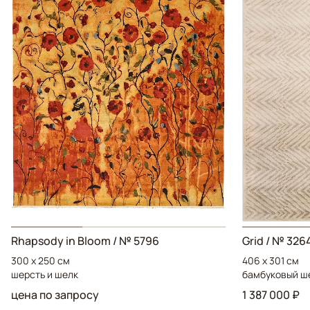
Rhapsody in Bloom
/ № 5796
Grid
/ № 326
300 x 250 см
406 x 301 см
шерсть и шелк
бамбуковый ш
цена по запросу
1 387 000 ₽