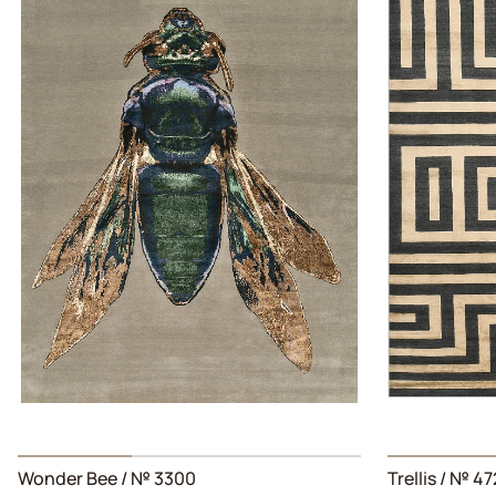
Wonder Bee
/ № 3300
Trellis
/ № 47