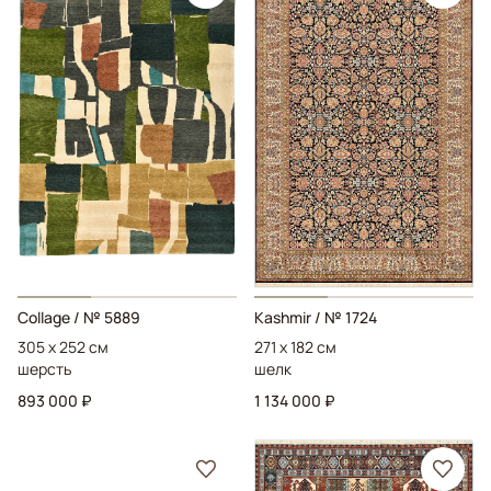
Collage
/ № 5889
Kashmir
/ № 1724
305 x 252 см
271 x 182 см
шерсть
шелк
893 000 ₽
1 134 000 ₽