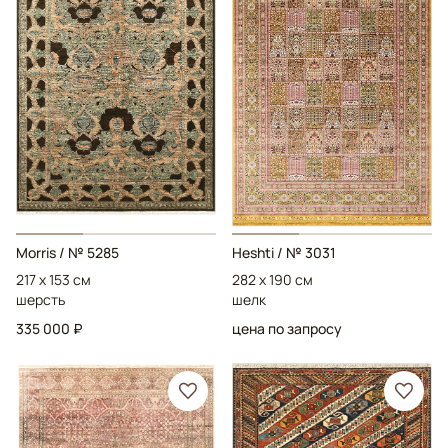
Morris
/ № 5285
Heshti
/ № 3031
217 x 153 см
282 x 190 см
шерсть
шелк
335 000 ₽
цена по запросу