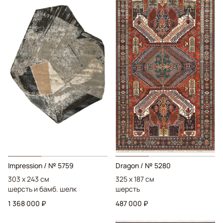
Impression
/ № 5759
Dragon
/ № 5280
303 x 243 см
325 x 187 см
шерсть и бамб. шелк
шерсть
1 368 000 ₽
487 000 ₽