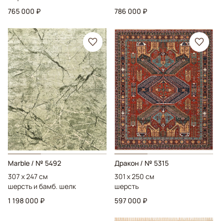
765 000 ₽
786 000 ₽
Marble
/ № 5492
Дракон
/ № 5315
307 x 247 см
301 x 250 см
шерсть и бамб. шелк
шерсть
1 198 000 ₽
597 000 ₽