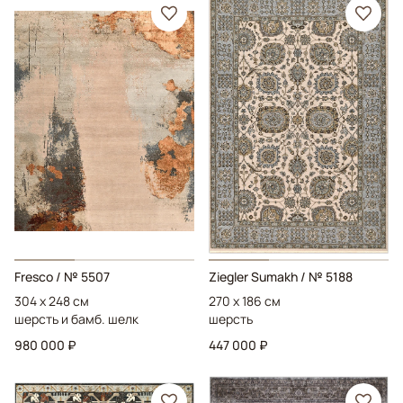
Fresco
/ № 5507
Ziegler Sumakh
/ № 5188
304 x 248 см
270 x 186 см
шерсть и бамб. шелк
шерсть
980 000 ₽
447 000 ₽