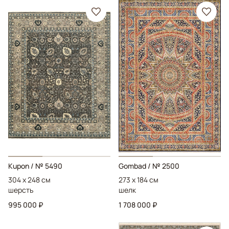
Kupon
/ № 5490
Gombad
/ № 2500
304 x 248 см
273 x 184 см
шерсть
шелк
995 000 ₽
1 708 000 ₽