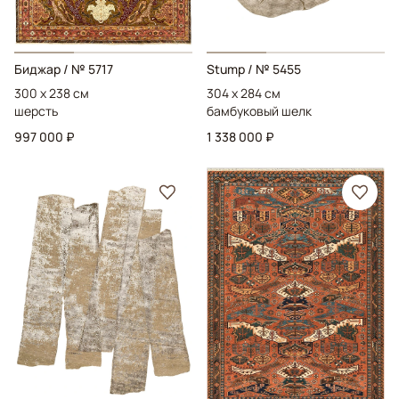
Биджар
/ № 5717
Stump
/ № 5455
300 x 238 см
304 x 284 см
шерсть
бамбуковый шелк
997 000 ₽
1 338 000 ₽