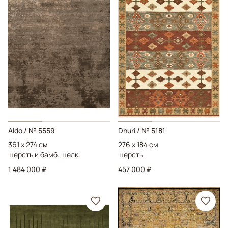
Aldo
/ № 5559
Dhuri
/ № 5181
361 x 274 см
276 x 184 см
шерсть и бамб. шелк
шерсть
1 484 000 ₽
457 000 ₽