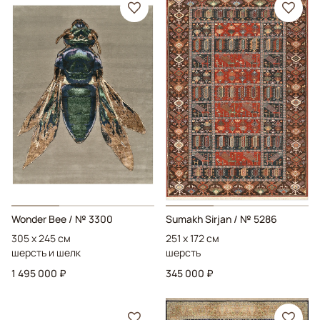
Wonder Bee
/ № 3300
Sumakh Sirjan
/ № 5286
305 x 245 см
251 x 172 см
шерсть и шелк
шерсть
1 495 000 ₽
345 000 ₽