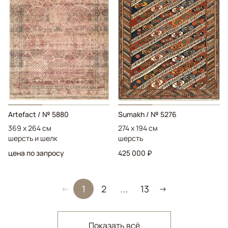
Artefact
/ № 5880
Sumakh
/ № 5276
369 x 264 см
274 x 194 см
шерсть и шелк
шерсть
цена по запросу
425 000 ₽
1
2
...
13
←
→
Показать всё