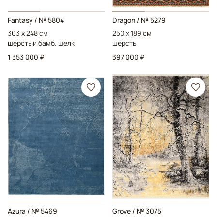
Fantasy
/ № 5804
Dragon
/ № 5279
303 x 248 см
250 x 189 см
шерсть и бамб. шелк
шерсть
1 353 000 ₽
397 000 ₽
Azura
/ № 5469
Grove
/ № 3075