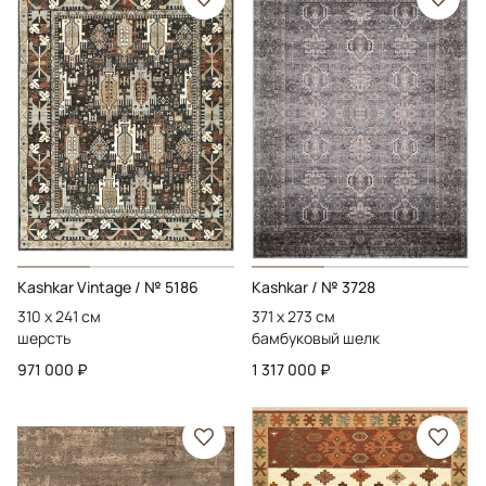
Kashkar Vintage
/ № 5186
Kashkar
/ № 3728
310 x 241 см
371 x 273 см
шерсть
бамбуковый шелк
971 000 ₽
1 317 000 ₽