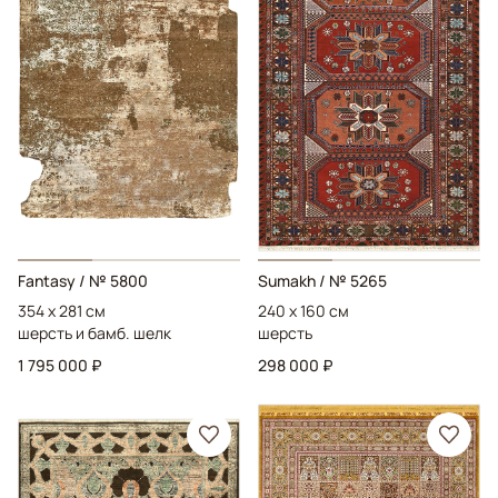
Fantasy
/ № 5800
Sumakh
/ № 5265
354 x 281 см
240 x 160 см
шерсть и бамб. шелк
шерсть
1 795 000 ₽
298 000 ₽