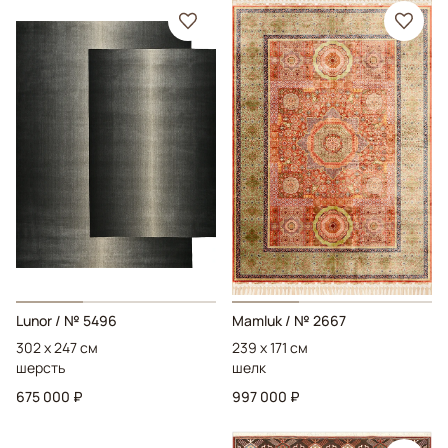
Lunor
/ № 5496
Mamluk
/ № 2667
302 x 247 см
239 x 171 см
шерсть
шелк
675 000 ₽
997 000 ₽