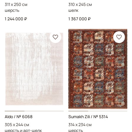
311 x 250 см
310 x 245 см
шерсть
шелк
1 244 000 ₽
1 367 000 ₽
Aldo
/ № 6068
Sumakh Zili
/ № 5314
305 x 244 см
314 x 234 см
шерсть и арт-шелк
шерсть