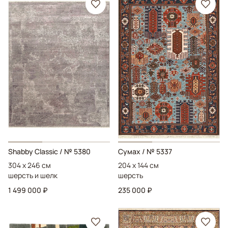
Shabby Classic
/ № 5380
Сумах
/ № 5337
304 x 246 см
204 x 144 см
шерсть и шелк
шерсть
1 499 000 ₽
235 000 ₽