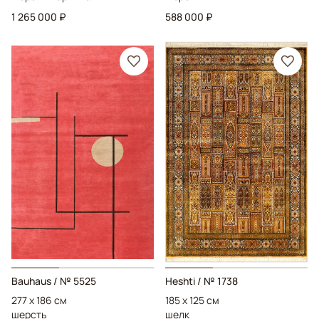
1 265 000 ₽
588 000 ₽
Bauhaus
/ № 5525
Heshti
/ № 1738
277 x 186 см
185 x 125 см
шерсть
шелк