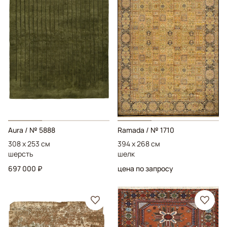
Aura
/ № 5888
Ramada
/ № 1710
308 x 253 см
394 x 268 см
шерсть
шелк
697 000 ₽
цена по запросу