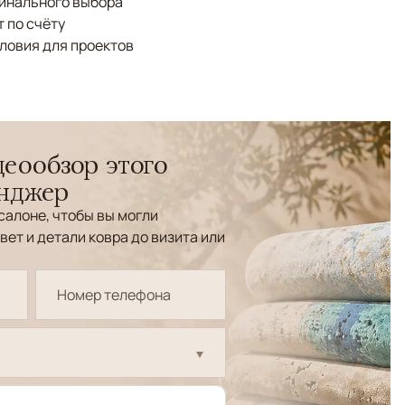
финального выбора
 по счёту
ловия для проектов
еообзор этого
енджер
салоне, чтобы вы могли
вет и детали ковра до визита или