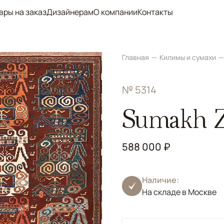
вры на заказ
Дизайнерам
О компании
Контакты
Главная
Килимы и сумахи
№ 5314
Sumakh Z
588 000 ₽
Наличие:
На складе в Москве