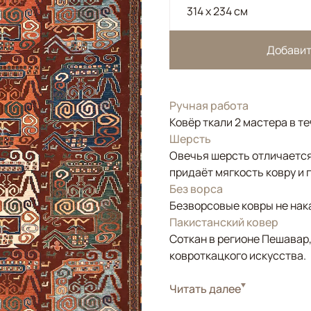
314 x 234 см
Добавит
Ручная работа
Ковёр ткали 2 мастера в т
Шерсть
Овечья шерсть отличается
придаёт мягкость ковру и 
Без ворса
Безворсовые ковры не нака
Пакистанский ковер
Соткан в регионе Пешавар
ковроткацкого искусства.
Стиль
Читать далее
Килимы и сумахи
Цвета
Красный/Бордовый,