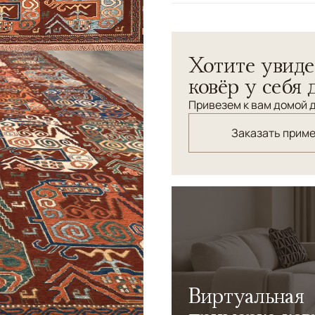
Узоры
Геометрический
Хотите увиде
ковёр у себя 
Привезем к вам домой д
Заказать прим
Виртуальная