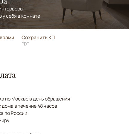
ра
 интерьера
р у себя в комнате
оврами
Сохранить КП
PDF
лата
а по Москве в день обращения
с дома в течение 48 часов
а по России
миру