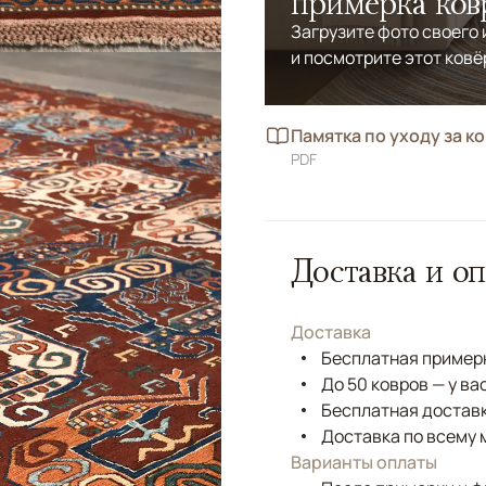
примерка ков
Загрузите фото своего
и посмотрите этот ковё
Памятка по уходу за к
PDF
Доставка и оп
Доставка
Бесплатная примерк
До 50 ковров — у ва
Бесплатная доставк
Доставка по всему 
Варианты оплаты