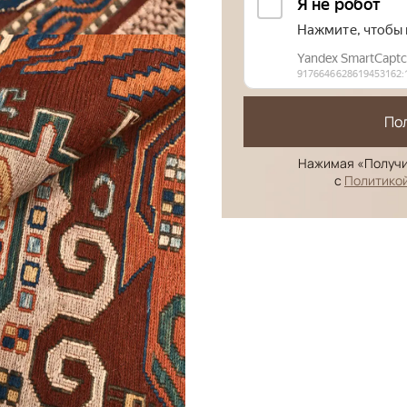
По
Нажимая «Получи
с
Политико