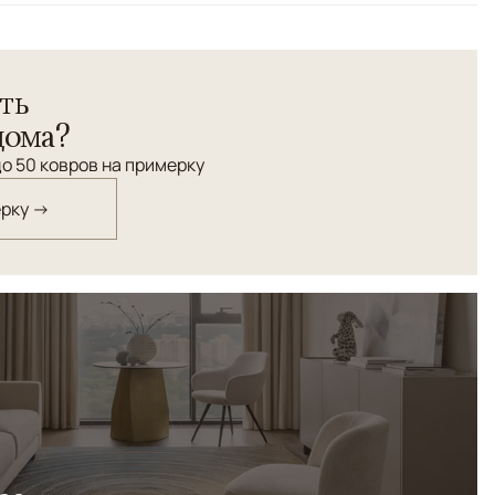
ть
дома?
о 50 ковров на примерку
ерку →