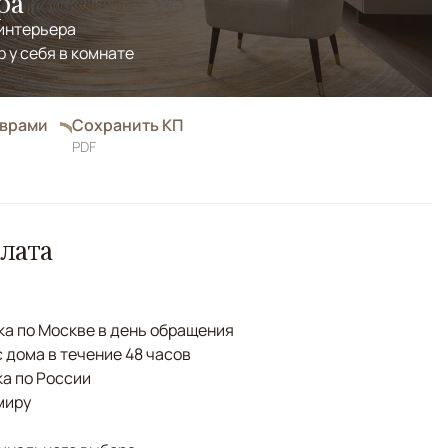
ра
 интерьера
р у себя в комнате
оврами
Сохранить КП
PDF
лата
а по Москве в день обращения
с дома в течение 48 часов
а по России
миру