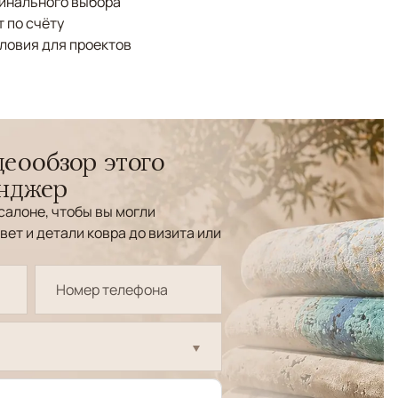
финального выбора
 по счёту
ловия для проектов
еообзор этого
енджер
салоне, чтобы вы могли
вет и детали ковра до визита или