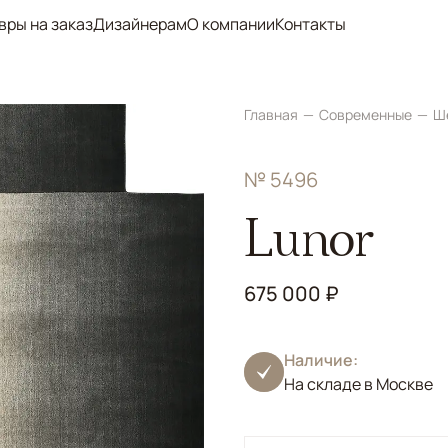
вры на заказ
Дизайнерам
О компании
Контакты
Главная
Современные
Ш
№ 5496
Lunor
675 000 ₽
Наличие:
На складе в Москве