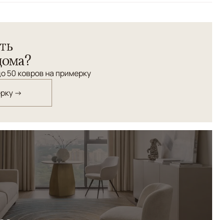
инималистичным дизайном с плавными градиентами от
ть
рого, создавая эффект глубины и изысканности. Его
етающая прямоугольники разных размеров, придает
дома?
 и современную эстетику, идеально вписываясь в
о 50 ковров на примерку
игинальность и дизайн.
ерку →