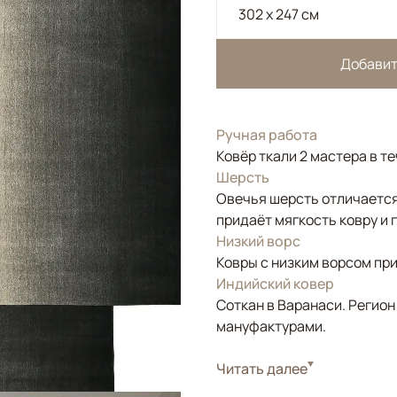
302 x 247 см
Добавит
Ручная работа
Ковёр ткали 2 мастера в т
Шерсть
Овечья шерсть отличается
придаёт мягкость ковру и 
Низкий ворс
Ковры с низким ворсом при
Индийский ковер
Соткан в Варанаси. Регион
мануфактурами.
Стиль
Читать далее
Современные
Цвета
Серый, Черный/Тем