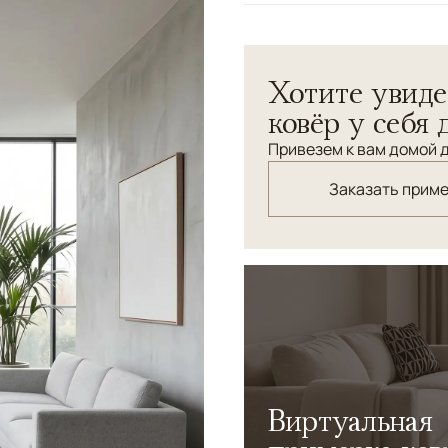
Узоры
Без узора
Ковер Lunor отличается м
Хотите увиде
темно-серого до светло-се
нестандартная форма, соч
ковёр у себя 
этому ковру уникальность
Привезем к вам домой д
интерьеры, где ценится ор
Заказать прим
Виртуальная