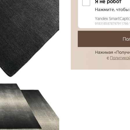
По
Нажимая «Получи
с
Политико