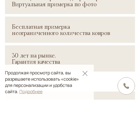
Виртуальная примерка по фото
Бесплатная примерка
неограниченного количества ковров
30 лет на рынке.
Гарантия качества
Продолжая просмотр сайта, вы
разрешаете использовать «cookie»
для персонализации и удобства
сайта.
Подробнее
В нашем каталоге вы можете выбрать
дагестанские ковры
из чистой шерсти
, полотна
из шерсти и шелка
, а также знаменитые
безворсовые сумахи
.
Дагестанские ковры ручной работы – это особая