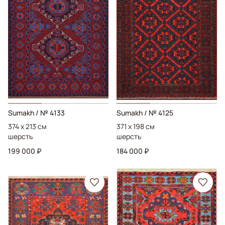
Sumakh
/ № 4133
Sumakh
/ № 4125
374 x 213 см
371 x 198 см
шерсть
шерсть
199 000 ₽
184 000 ₽