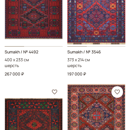
Sumakh
/ № 4492
Sumakh
/ № 3546
400 x 233 см
373 x 214 см
шерсть
шерсть
267 000 ₽
197 000 ₽