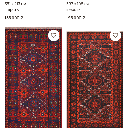
331 x 213 см
397 x 196 см
шерсть
шерсть
185 000 ₽
195 000 ₽