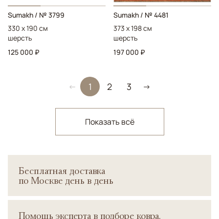
Sumakh
/ № 3799
Sumakh
/ № 4481
330 x 190 см
373 x 198 см
шерсть
шерсть
125 000 ₽
197 000 ₽
1
2
3
←
→
Показать всё
Бесплатная доставка
по Москве день в день
Помощь эксперта в подборе ковра.