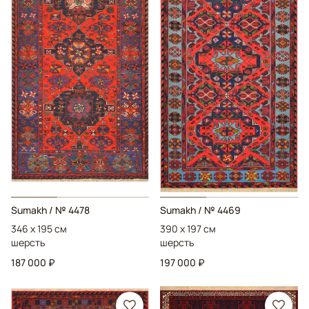
Sumakh
/ № 4478
Sumakh
/ № 4469
346 x 195 см
390 x 197 см
шерсть
шерсть
187 000 ₽
197 000 ₽