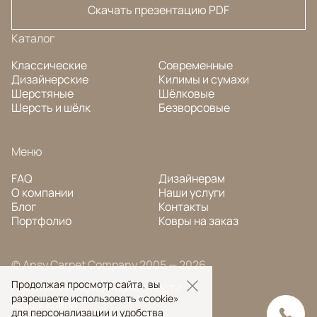
Скачать презентацию PDF
Каталог
Классические
Современные
Дизайнерские
Килимы и сумахи
Шерстяные
Шёлковые
Шерсть и шёлк
Безворсовые
Меню
FAQ
Дизайнерам
О компании
Наши услуги
Блог
Контакты
Портфолио
Ковры на заказ
© Ansy Carpet Company 2005 — 2026
Продолжая просмотр сайта, вы
Политика конфиденциальности
разрешаете использовать «cookie»
Поиск ковра
для персонализации и удобства