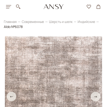
Главная
Современные
Шерсть и шелк
Индийские
Aldo №6078
←
→