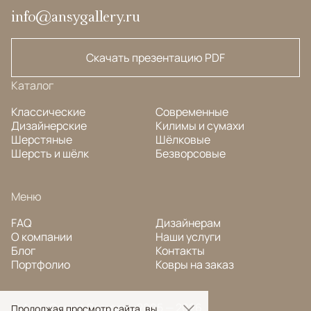
info@ansygallery.ru
Скачать презентацию PDF
Каталог
Классические
Современные
Дизайнерские
Килимы и сумахи
Шерстяные
Шёлковые
Шерсть и шёлк
Безворсовые
Меню
FAQ
Дизайнерам
О компании
Наши услуги
Блог
Контакты
Портфолио
Ковры на заказ
© Ansy Carpet Company 2005 — 2026
Продолжая просмотр сайта, вы