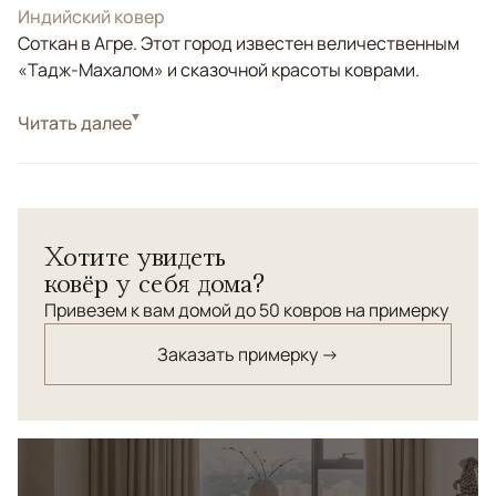
Индийский ковер
Соткан в Агре. Этот город известен величественным
«Тадж-Махалом» и сказочной красоты коврами.
Стиль
Читать далее
Килимы и сумахи
Красный/Бордовый, Коричневый/Терракотовый,
Цвета
Мультиколор
Узоры
Растительный
Хотите увидеть
Индийский безворсовый ковер "Агра". Натуральная
ковёр у себя дома?
шерсть высокого качества. Старинная технология
ручного ковроткачества. Высокая плотность
Привезем к вам домой до 50 ковров на примерку
плетения.
Заказать примерку →