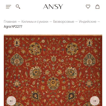
Главная
Килимы и сумахи
Безворсовые
Индийские
Agra №2277
←
→