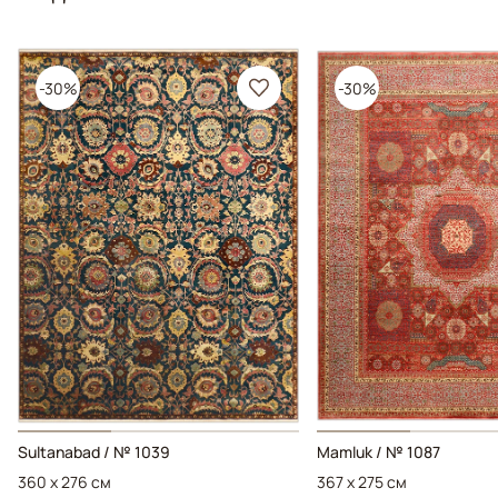
-30%
-30%
Sultanabad / № 1039
Mamluk / № 1087
360 x 276 см
367 x 275 см