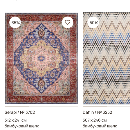
-35%
-50%
Serapi / № 3702
Daflin / № 3252
312 x 241 см
307 x 246 см
бамбуковый шелк
бамбуковый шелк