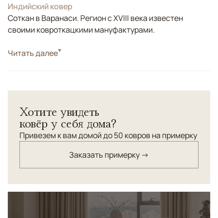
Индийский ковер
Соткан в Варанаси. Регион с XVIII века известен
своими ковроткацкими мануфактурами.
Стиль
Читать далее
Классические
Цвета
Коричневый/Терракотовый
Узоры
Растительный
Эксклюзивный дизайн соткан по нашему заказу из
Хотите увидеть
шелка ручной крутки. Стилизованный эффект
ковёр у себя дома?
потертости.
Привезем к вам домой до 50 ковров на примерку
Заказать примерку →