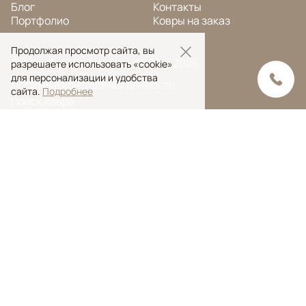
Блог
Контакты
Портфолио
Ковры на заказ
Продолжая просмотр сайта, вы
© Ansy Carpet Company 2005 — 2026
разрешаете использовать «cookie»
для персонализации и удобства
Политика конфиденциальности
сайта.
Подробнее
Поиск ковра
Поиск
Ansy Сarpet Сompany