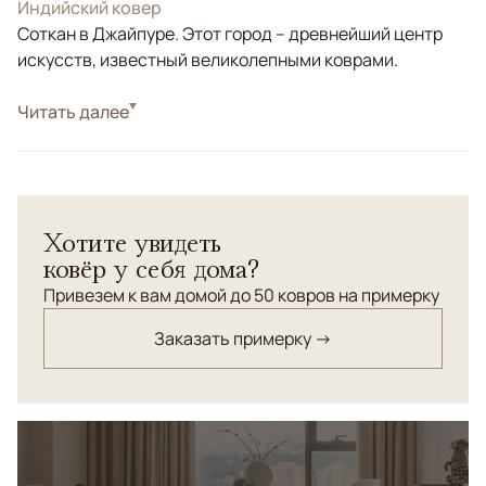
Индийский ковер
Соткан в Джайпуре. Этот город – древнейший центр
искусств, известный великолепными коврами.
Стиль
Читать далее
Классические
Цвета
Зеленый, Оливковый
Узоры
Растительный
Ворс из натурального шелка, а уточная основа -
Хотите увидеть
прочные нити из хлопка.
ковёр у себя дома?
Привезем к вам домой до 50 ковров на примерку
Заказать примерку →