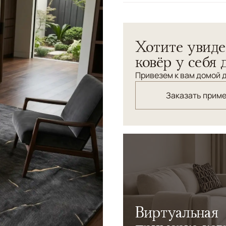
Узоры
Абстрактный
Stump — современный кове
Хотите увиде
глубиной цвета и тонкими
напоминает природные тре
ковёр у себя 
поверхности. Деликатный 
Привезем к вам домой д
добавляя интерьеру сложн
минималистичных и статус
Заказать прим
Виртуальная