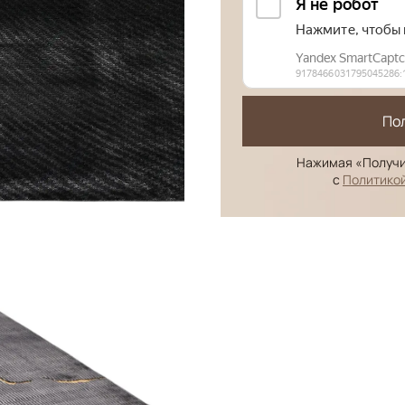
По
Нажимая «Получи
с
Политико