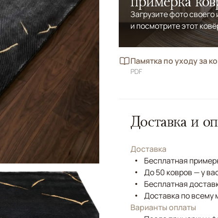
примерка ков
Загрузите фото своего
и посмотрите этот ковё
Памятка по уходу за к
PDF
Доставка и оп
Доставка
Бесплатная примерк
До 50 ковров — у ва
Бесплатная доставк
Доставка по всему 
Варианты оплаты