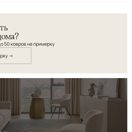
р ручной работы из арт-шелка с выразительной
ть
 золотыми акцентами из люрекса. Графичный рисунок
щины и минеральные линии на темной фактурной
дома?
блеск материала меняется в зависимости от света,
о 50 ковров на примерку
ость и атмосферу. Подходит для современных,
ных пространств.
ерку →