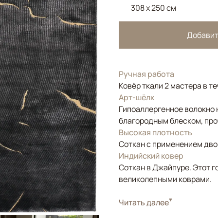
308 x 250 см
Добавит
Ручная работа
Ковёр ткали 2 мастера в т
Арт-шёлк
Гипоаллергенное волокно 
благородным блеском, про
Высокая плотность
Соткан с применением двой
Индийский ковер
Соткан в Джайпуре. Этот г
великолепными коврами.
Стиль
Читать далее
Современные
Цвета
Черный/Темносиний