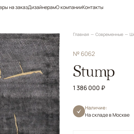
вры на заказ
Дизайнерам
О компании
Контакты
Главная
Современные
Ш
№ 6062
Stump
1 386 000 ₽
Наличие:
На складе в Москве