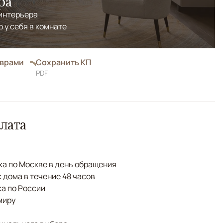
ра
 интерьера
р у себя в комнате
оврами
Сохранить КП
PDF
лата
а по Москве в день обращения
с дома в течение 48 часов
а по России
миру