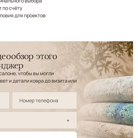
финального выбора
 по счёту
ловия для проектов
еообзор этого
енджер
салоне, чтобы вы могли
вет и детали ковра до визита или