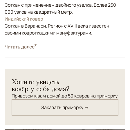
Соткан с применением двойного узелка. Более 250
000 узлов на квадратный метр.
Индийский ковер
Соткан в Варанаси. Регион с XVIII века известен
своими ковроткацкими мануфактурами.
Стиль
Читать далее
Современные
Цвета
Желтый, Бежевый, Серый, Розовый
Узоры
Абстрактный
Хотите увидеть
ковёр у себя дома?
Привезем к вам домой до 50 ковров на примерку
Заказать примерку →