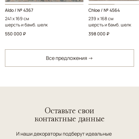
Aldo / № 4367
Chloe / № 4564
241 x 169 см
239 x 168 см
шерсть и бамб. шелк
шерсть и бамб. шелк
550 000 ₽
398 000 ₽
Все предложения →
Оставьте свои
контактные данные
И наши декораторы подберут идеальные