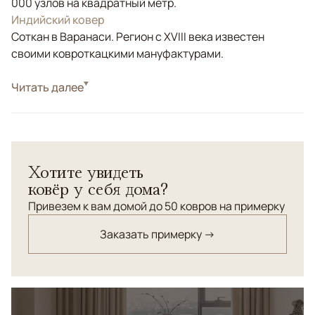
000 узлов на квадратный метр.
Индийский ковер
Соткан в Варанаси. Регион с XVIII века известен
своими ковроткацкими мануфактурами.
Стиль
Читать далее
Современные
Цвета
Серый, Фиолетовый/Сиреневый
Узоры
Геометрический, Абстрактный
В абстрактном орнаменте этого ковра проявляются
Хотите увидеть
черты нового индустриального шика.
ковёр у себя дома?
Привезем к вам домой до 50 ковров на примерку
Заказать примерку →