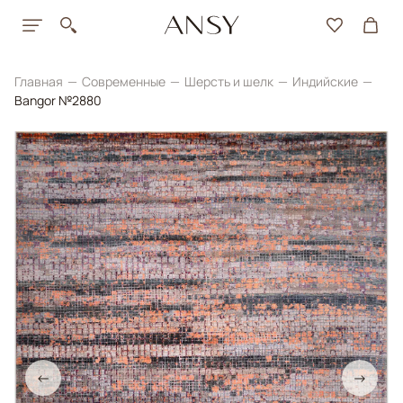
Главная
Современные
Шерсть и шелк
Индийские
Bangor №2880
←
→