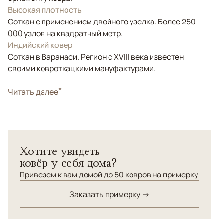
Высокая плотность
Соткан с применением двойного узелка. Более 250
000 узлов на квадратный метр.
Индийский ковер
Соткан в Варанаси. Регион с XVIII века известен
своими ковроткацкими мануфактурами.
Стиль
Читать далее
Современные
Цвета
Белый/Сливочный, Голубой, Синий
Узоры
Абстрактный
Хотите увидеть
ковёр у себя дома?
Привезем к вам домой до 50 ковров на примерку
Заказать примерку →