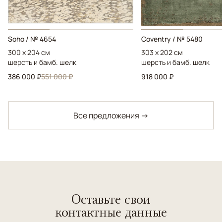
Soho / № 4654
Coventry / № 5480
300 x 204 см
303 x 202 см
шерсть и бамб. шелк
шерсть и бамб. шелк
386 000 ₽
551 000 ₽
918 000 ₽
Все предложения →
Оставьте свои
контактные данные