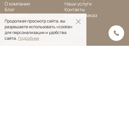
О компании
Наши услуги
Блог
Контакты
Портфолио
Ковры на заказ
Продолжая просмотр сайта, вы
разрешаете использовать «cookie»
для персонализации и удобства
© Ansy Carpet Company 2005 — 2026
сайта.
Подробнее
Политика конфиденциальности
Поиск ковра
Поиск