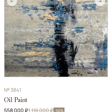
←
→
№ 3841
Oil Paint
558 000 ₽
1 116 000 ₽
-50%