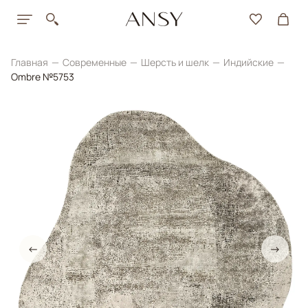
Главная
Современные
Шерсть и шелк
Индийские
Ombre №5753
←
→