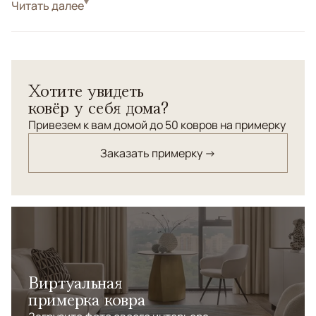
Стиль
Читать далее
Современные
Цвета
Серый
Узоры
Абстрактный
Хотите увидеть
ковёр у себя дома?
Привезем к вам домой до 50 ковров на примерку
Заказать примерку →
Виртуальная
примерка ковра