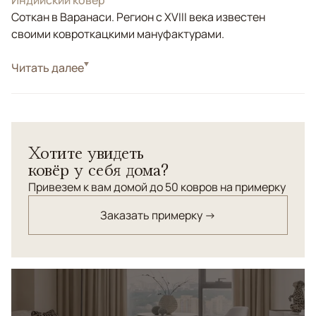
Индийский ковер
Соткан в Варанаси. Регион с XVIII века известен
своими ковроткацкими мануфактурами.
Стиль
Читать далее
Современные
Цвета
Фиолетовый/Сиреневый
Узоры
Без узора
Премиальная коллекция однотонных ковров ручной
Хотите увидеть
работы Ailish соткана из элитных сортов шерсти:
ковёр у себя дома?
мохера и альпаки. Ворс текстурирован уникальным
узором с эффепктом 3D. Ковер привнесет не только
Привезем к вам домой до 50 ковров на примерку
ощущение тепла и уюта в ваш интерьер, но и,
Заказать примерку →
несомненно, подчеркнёт изысканность и статусность.