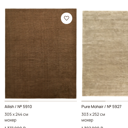
Ailish / № 5910
Pure Mohair / № 5927
305 x 244 см
303 x 252 см
мохер
мохер