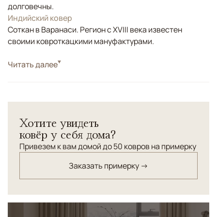
долговечны.
Индийский ковер
Соткан в Варанаси. Регион с XVIII века известен
своими ковроткацкими мануфактурами.
Стиль
Читать далее
Современные
Цвета
Белый/Сливочный, Бежевый, Серый, Голубой
Узоры
Геометрический
Хотите увидеть
ковёр у себя дома?
Привезем к вам домой до 50 ковров на примерку
Заказать примерку →