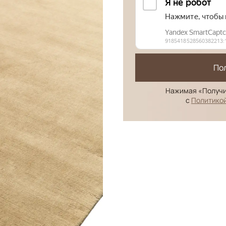
По
Нажимая «Получи
с
Политико