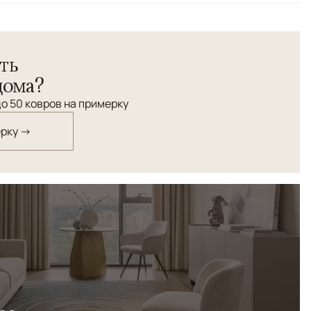
кана из премиальнойя пряжи, изготовленной из шерсти
ть
рблюдовых - альпака, обитающего в Андах . Ковры из
я исключительной мягкостью, благородной текстурой и
дома?
су и долговечны.
о 50 ковров на примерку
ерку →