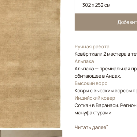
302 x 252 см
Добавит
Ручная работа
Ковёр ткали 2 мастера в т
Альпака
Альпака — премиальная пр
обитающее в Андах.
Высокий ворс
Ковры с высоким ворсом п
Индийский ковер
Соткан в Варанаси. Регион
мануфактурами.
Стиль
Читать далее
Современные
Цвета
Бежевый