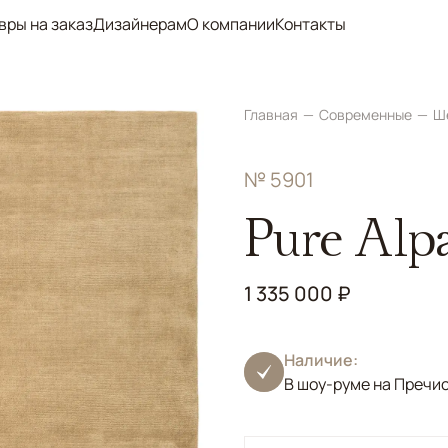
вры на заказ
Дизайнерам
О компании
Контакты
Главная
Современные
Ш
№ 5901
Pure Alp
1 335 000 ₽
Наличие:
В шоу-руме на Пречи