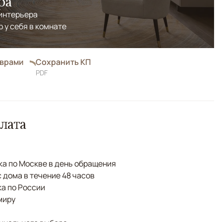
ра
 интерьера
р у себя в комнате
оврами
Сохранить КП
PDF
лата
а по Москве в день обращения
с дома в течение 48 часов
а по России
миру