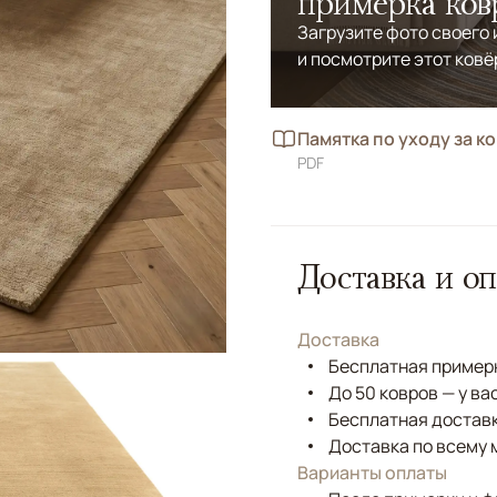
примерка ков
Загрузите фото своего
и посмотрите этот ковё
Памятка по уходу за к
PDF
Доставка и оп
Доставка
Бесплатная примерк
До 50 ковров — у ва
Бесплатная доставк
Доставка по всему 
Варианты оплаты