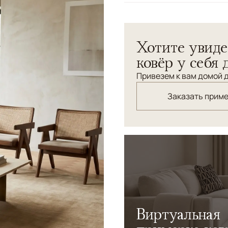
Узоры
Без узора
Коллекция Pure Alpaca сот
Хотите увиде
животного из семейства ве
шерсти альпаки отличаютс
ковёр у себя 
при этом устойчивы к изно
Привезем к вам домой д
Заказать прим
Виртуальная