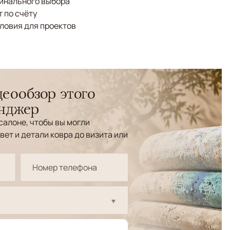
финального выбора
 по счёту
ловия для проектов
еообзор этого
енджер
салоне, чтобы вы могли
вет и детали ковра до визита или